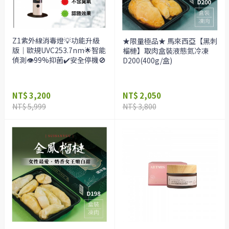
Z1紫外線消毒燈💡功能升級
★限量極品★ 馬來西亞【黑刺
版｜歐規UVC253.7nm🌟智能
榴槤】取肉盒裝液態氮冷凍
偵測👁️99%抑菌✔️安全停機🚫
D200(400g/盒)
NT$ 3,200
NT$ 2,050
NT$ 5,999
NT$ 3,800