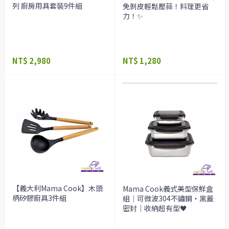
列 廚房用具套裝9件組
免剝皮輕鬆壓蒜！料理更省
力！✨
NT$ 2,980
NT$ 1,280
【義大利Mama Cook】木頭
Mama Cook義式美型保鮮盒
柄矽膠廚具3件組
組｜可微波304不鏽鋼・黑蓋
密封｜收納超有型🖤