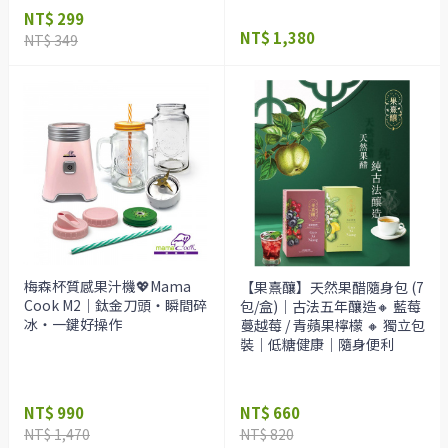
NT$ 299
NT$ 1,380
NT$ 349
梅森杯質感果汁機💖Mama
【果熹釀】天然果醋隨身包 (7
Cook M2｜鈦金刀頭・瞬間碎
包/盒)｜古法五年釀造🔸 藍莓
冰・一鍵好操作
蔓越莓 / 青蘋果檸檬 🔸 獨立包
裝｜低糖健康｜隨身便利
NT$ 990
NT$ 660
NT$ 1,470
NT$ 820