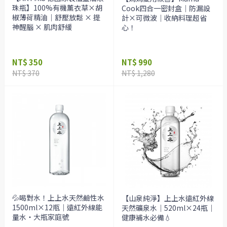
珠瓶】100%有機薰衣草×胡
Cook四合一密封盒｜防漏設
椒薄荷精油｜舒壓放鬆 × 提
計×可微波｜收納料理超省
神醒腦 × 肌肉舒緩
心！
NT$ 350
NT$ 990
NT$ 370
NT$ 1,280
💦喝對水！上上水天然鹼性水
【山泉純淨】上上水遠紅外線
1500ml×12瓶｜遠紅外線能
天然礦泉水｜520ml×24瓶｜
量水・大瓶家庭號
健康補水必備💧