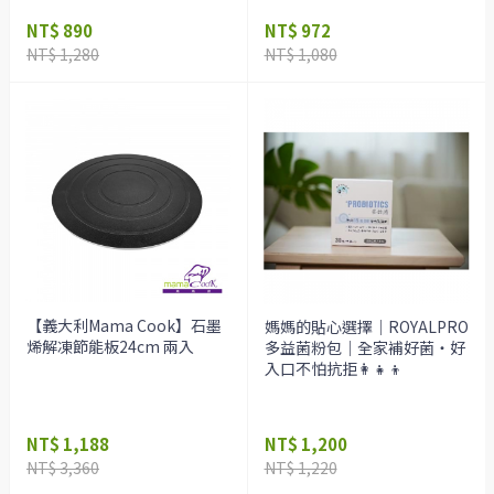
NT$ 890
NT$ 972
NT$ 1,280
NT$ 1,080
【義大利Mama Cook】石墨
媽媽的貼心選擇｜ROYALPRO
烯解凍節能板24cm 兩入
多益菌粉包｜全家補好菌・好
入口不怕抗拒👩‍👧‍👦
NT$ 1,188
NT$ 1,200
NT$ 3,360
NT$ 1,220