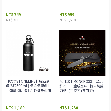
NT$ 749
NT$ 999
NT$ 780
NT$ 1,518
【德國STONELINE】曜石黑
🔪【瑞士MONCROSS】墨晶
保溫瓶500ml｜保冷保溫6H
鋒芒｜一體成型420粉末鋼雙
｜彈簧扣便攜｜戶外健身必備
刀組（三德刀+萬用刀）
NT$ 1,180
NT$ 1,250