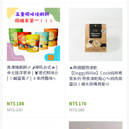
青澤燒蝦餅🦐 🌶️辣吼台式🔥 |
🔥熱銷寵物凍乾
🧅尢妞洋蔥🧅 | 🦞港式鮮味🍜
【DoggyWillie】Cook純粹煮
| 🥚鹹蛋黃🍤 | 🍢串烤醬味🍡
食系列 熟食凍乾點心🐾純肉高
蛋白💧補水挑嘴救星🐶
NT$ 180
NT$ 170
NT$ 220
NT$ 180