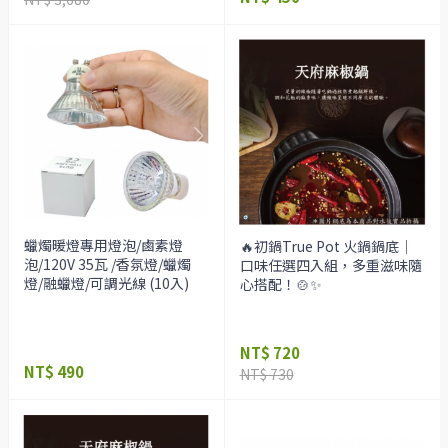
蠟燭暖燈專用燈泡/鹵素燈
🔥初鍋True Pot 火鍋鍋底｜
泡/120V 35瓦 /香氛燈/蠟燭
口味任選四入組，多重滋味隨
燈/融蠟燈/可調光線 (10入)
心搭配！🍲✨
NT$ 720
NT$ 490
NT$ 730