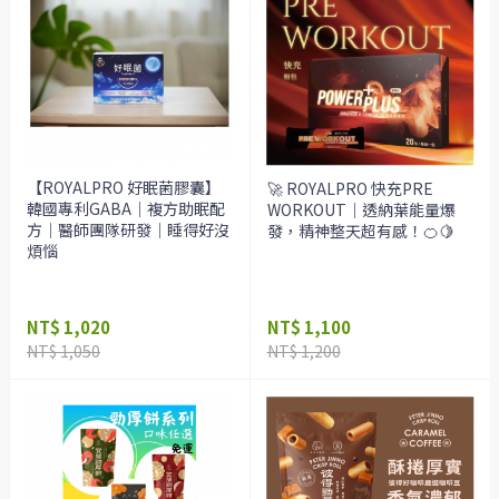
【ROYALPRO 好眠菌膠囊】
🚀 ROYALPRO 快充PRE
韓國專利GABA｜複方助眠配
WORKOUT｜透納葉能量爆
方｜醫師團隊研發｜睡得好沒
發，精神整天超有感！🍊🍋
煩惱
NT$ 1,020
NT$ 1,100
NT$ 1,050
NT$ 1,200