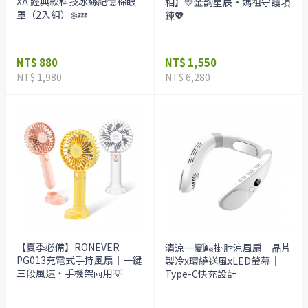
XA 經典款科技冰絲記憶棉眼
相】💛金韵星辰·媽祖守護項
罩（2入組）❄️💤
鍊💖
NT$ 880
NT$ 1,550
NT$ 1,980
NT$ 6,280
【夏季必備】RONEVER
清涼一夏🌬️掛脖涼風扇｜晶片
PG013充電式手持風扇｜一鍵
製冷x環繞送風xLED螢幕｜
三段風速・手機架兩用💡
Type-C快充設計