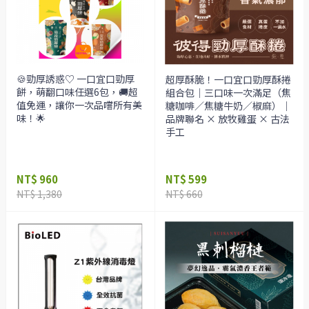
🍪勁厚誘惑♡ 一口宜口勁厚
超厚酥脆！一口宜口勁厚酥捲
餅，萌翻口味任選6包，🚚超
組合包｜三口味一次滿足（焦
值免運，讓你一次品嚐所有美
糖咖啡／焦糖牛奶／椒麻）｜
味！🌟
品牌聯名 × 放牧雞蛋 × 古法
手工
NT$ 960
NT$ 599
NT$ 1,380
NT$ 660