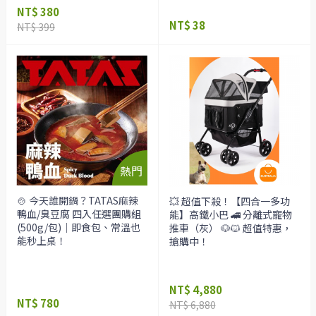
NT$ 380
NT$ 38
NT$ 399
🍲 今天誰開鍋？TATAS麻辣
💥 超值下殺！【四合一多功
鴨血/臭豆腐 四入任選團購組
能】高鐵小巴 🚄 分離式寵物
(500g/包)｜即食包、常溫也
推車（灰） 🐶🐱 超值特惠，
能秒上桌！
搶購中！
NT$ 4,880
NT$ 780
NT$ 6,880