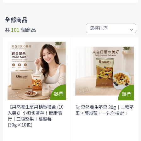
全部商品
共
101
個商品
【果然養生堅果精緻禮盒 (10
🚀 果然養生堅果 30g｜三種堅
入裝)】小包也奢華！健康隨
果 + 蔓越莓，一包全搞定！
行｜三種堅果＋蔓越莓
(30g×10包)