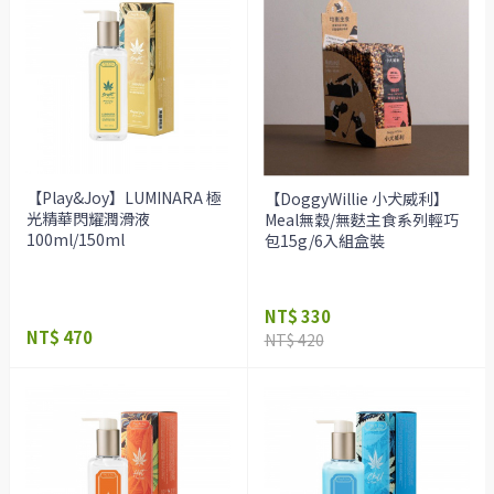
【Play&Joy】LUMINARA 極
【DoggyWillie 小犬威利】
光精華閃耀潤滑液
Meal無穀/無麩主食系列輕巧
100ml/150ml
包15g/6入組盒裝
NT$ 330
NT$ 470
NT$ 420