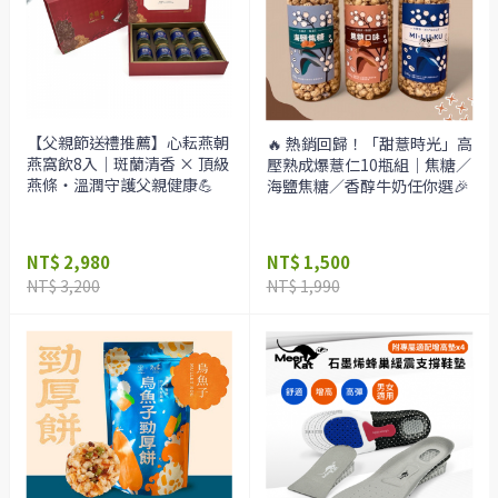
【父親節送禮推薦】心耘燕朝
🔥 熱銷回歸！「甜薏時光」高
燕窩飲8入｜斑蘭清香 × 頂級
壓熟成爆薏仁10瓶組｜焦糖／
燕條・溫潤守護父親健康💪
海鹽焦糖／香醇牛奶任你選🎉
NT$ 2,980
NT$ 1,500
NT$ 3,200
NT$ 1,990