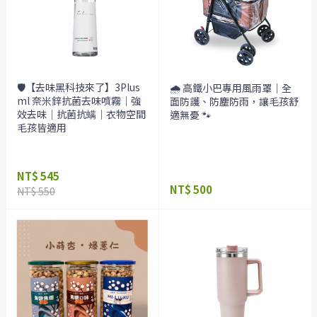
🛡️【去味黑科技來了】3Plus
🌧️ 高鐵小巴專用風雨罩｜全
ml 奈米鋅抗菌去味噴霧｜強
面防護、防塵防雨，讓毛孩舒
效去味｜抗菌抗螨｜衣物空間
適無憂 🐾
毛孩皆適用
NT$ 545
NT$ 500
NT$ 550