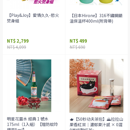
【Play&Joy】愛情久久-慾火
【日本Hirone】316不鏽鋼顯
焚身組
溫保溫杯400ml(附背帶)
NT$ 2,799
NT$ 499
NT$ 4,099
NT$ 690
明星花露水 經典 1 號水
🫖【50秒功夫茶包】🌄拉拉山
175ml（1入組）【贈防蚊玲
果香紅茶｜濃郁果汁感 × 0澀
瓏瓶5ml】
0苦純甜紅茶✨