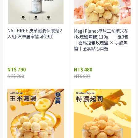
NA.THREE 皮革滋潤保養劑2
Magi Planet星球工坊爆米花
入組(汽車居家皆可使用)
(玫瑰鹽焦糖)110g｜一組3包
｜喜馬拉雅玫瑰鹽 × 手熬焦
糖｜全素點心首選
NT$ 790
NT$ 480
NT$ 798
NT$ 897