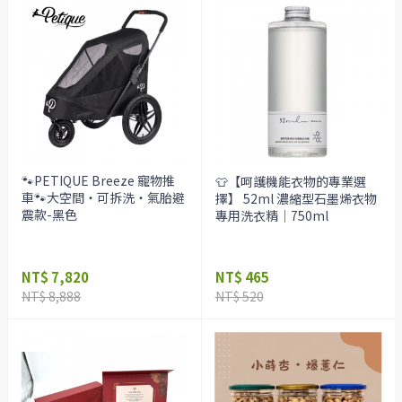
🐾PETIQUE Breeze 寵物推
👕【呵護機能衣物的專業選
車🐾大空間・可拆洗・氣胎避
擇】 52ml 濃縮型石墨烯衣物
震款-黑色
專用洗衣精｜750ml
NT$ 7,820
NT$ 465
NT$ 8,888
NT$ 520