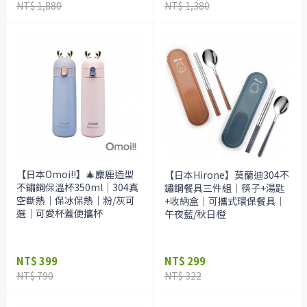
NT$ 1,880
NT$ 1,380
【日本Omoi!!】🎄麋鹿造型
【日本Hirone】莫蘭迪304不
不鏽鋼保溫杯350ml｜304真
鏽鋼餐具三件組｜筷子+湯匙
空斷熱｜保冰保熱｜粉/灰可
+收納盒｜可攜式環保餐具｜
選｜可愛杯蓋便攜杯
午夜藍/秋日橙
NT$ 399
NT$ 299
NT$ 790
NT$ 322