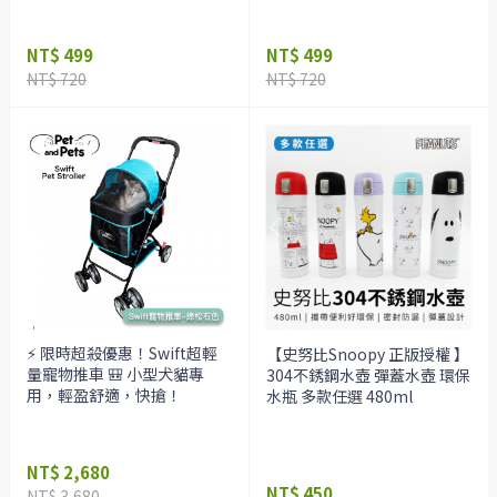
NT$ 499
NT$ 499
NT$ 720
NT$ 720
⚡ 限時超殺優惠！Swift超輕
【史努比Snoopy 正版授權 】
量寵物推車 🎒 小型犬貓專
304不銹鋼水壺 彈蓋水壺 環保
用，輕盈舒適，快搶！
水瓶 多款任選 480ml
NT$ 2,680
NT$ 450
NT$ 3,680