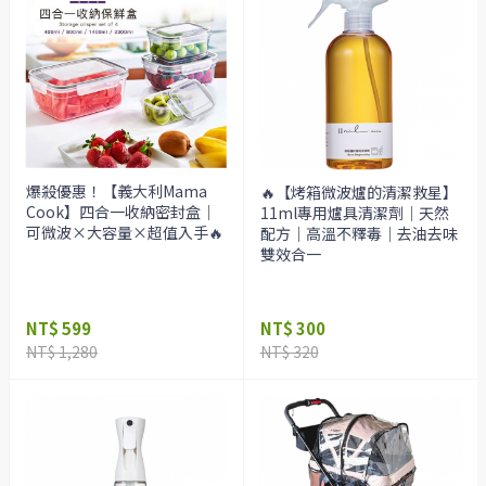
爆殺優惠！【義大利Mama
🔥【烤箱微波爐的清潔救星】
Cook】四合一收納密封盒｜
11ml專用爐具清潔劑｜天然
可微波×大容量×超值入手🔥
配方｜高溫不釋毒｜去油去味
雙效合一
NT$ 599
NT$ 300
NT$ 1,280
NT$ 320