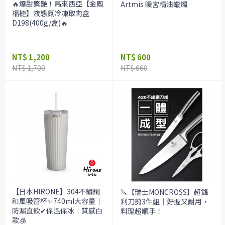
🔥爆甜驚艷！馬來西亞【金鳳
Artmis 暖宮精油蠟燭
榴槤】液態氮冷凍取肉盒
D198(400g/盒)🔥
NT$ 1,200
NT$ 600
NT$ 1,700
NT$ 660
【日本HIRONE】304不鏽鋼
🔪【瑞士MONCROSS】超鋒
和風吸管杯✨740ml大容量｜
利刀剪3件組｜好握又耐用，
防漏直飲✔保溫保冰｜質感白
料理超順手！
款🧊