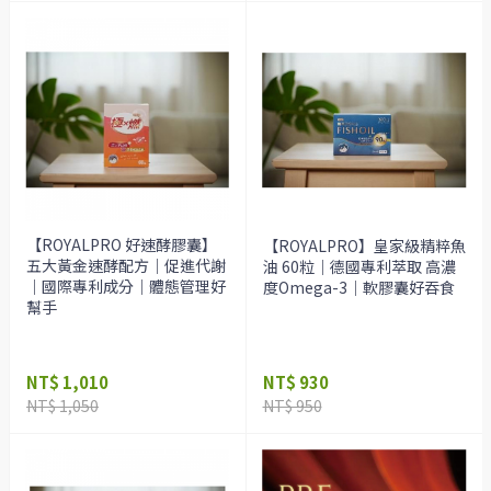
【ROYALPRO 好速酵膠囊】
【ROYALPRO】皇家級精粹魚
五大黃金速酵配方｜促進代謝
油 60粒｜德國專利萃取 高濃
｜國際專利成分｜體態管理好
度Omega-3｜軟膠囊好吞食
幫手
NT$ 1,010
NT$ 930
NT$ 1,050
NT$ 950