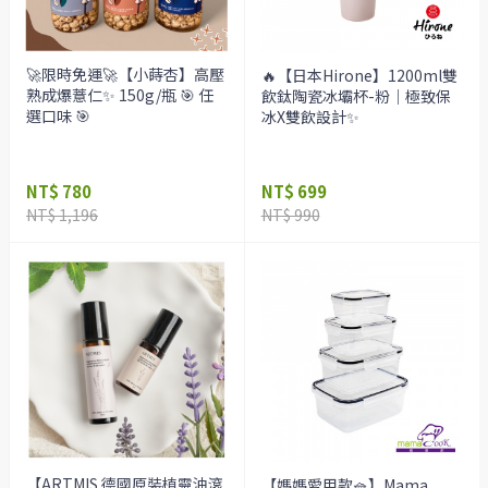
🚀限時免運🚀【小蒔杏】高壓
🔥【日本Hirone】1200ml雙
熟成爆薏仁✨ 150g/瓶 🎯 任
飲鈦陶瓷冰壩杯-粉｜極致保
選口味 🎯
冰X雙飲設計✨
NT$ 780
NT$ 699
NT$ 1,196
NT$ 990
【ARTMIS 德國原裝植靈油滾
【媽媽愛用款🧺】Mama