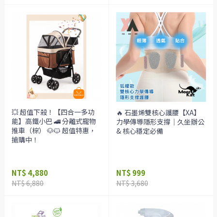
💥 超值下殺！【四合一多功
🔥 石墨烯雙核心護腰【XA】
能】高鐵小巴 🚄 分離式寵物
力學傳導隱形支撐｜久坐辦公
推車（棕） 🐶🐱 超值特惠，
& 核心穩定必備
搶購中！
NT$ 4,880
NT$ 999
NT$ 6,880
NT$ 3,680