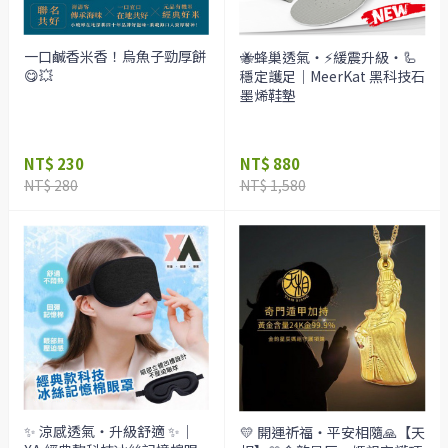
一口鹹香米香！烏魚子勁厚餅
🐝蜂巢透氣・⚡緩震升級・🦾
😋💥
穩定護足｜MeerKat 黑科技石
墨烯鞋墊
NT$ 230
NT$ 880
NT$ 280
NT$ 1,580
✨ 涼感透氣・升級舒適 ✨｜
💛 開運祈福・平安相隨🙏【天